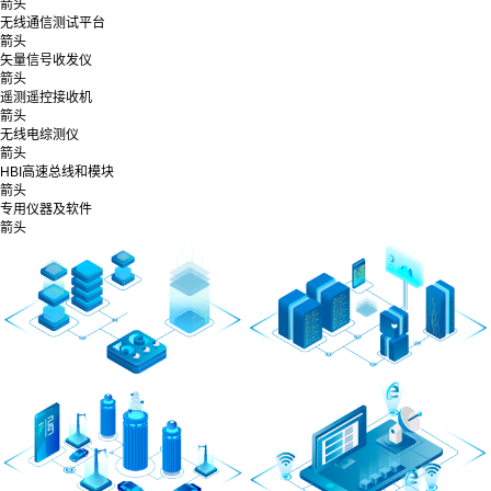
箭头
无线通信测试平台
箭头
矢量信号收发仪
箭头
遥测遥控接收机
箭头
无线电综测仪
箭头
HBI高速总线和模块
箭头
专用仪器及软件
箭头