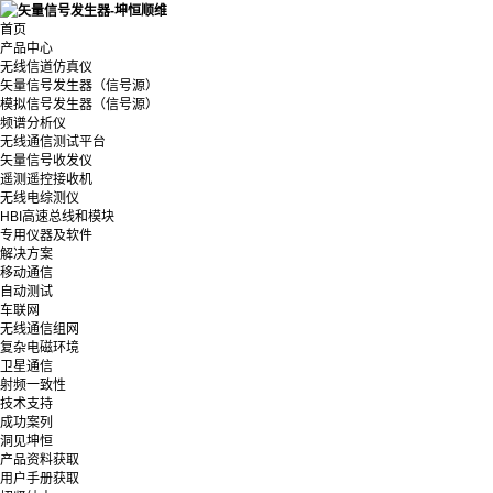
首页
产品中心
无线信道仿真仪
矢量信号发生器（信号源）
模拟信号发生器（信号源）
频谱分析仪
无线通信测试平台
矢量信号收发仪
遥测遥控接收机
无线电综测仪
HBI高速总线和模块
专用仪器及软件
解决方案
移动通信
自动测试
车联网
无线通信组网
复杂电磁环境
卫星通信
射频一致性
技术支持
成功案列
洞见坤恒
产品资料获取
用户手册获取