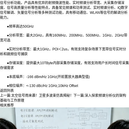
信号分析功能。产品具有优异的射频微波性能、实时频谱分析带宽、大采集存储深
度、信号高质量分析等性能特点，具备常见频谱和功率测试、实时频谱分析、IQ数字
信号解调、矢量信号分析等多种测试功能，具有移动通信、WLAN等信号的解调分析
能力。
●频率高达50GHz
●分析带宽：最大2GHz，具有160MHz、200MHz、500MHz、1GHz、2GHz带
宽可选
●实时分析带宽：最大1GHz，POI＜2us，有效支持复杂场景下宽带信号实时分
析和跳频信号捕获
●存储深度：提供最大10TByte内部采集存储深度，有效支持用户长时间信号采集
存储需求
●本底噪声：-166 dBm/Hz 1GHz(开前置放大器典型值)
●相位噪声：<-130 dBc/Hz 1GHz,10kHz Offset
返回列表
上一篇:
太空信号雨来袭！卫星多波束仿真揭秘！
下一篇:
深入探索频谱分析仪的架构
基础与工作原理
相关推荐