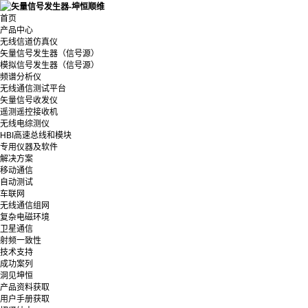
首页
产品中心
无线信道仿真仪
矢量信号发生器（信号源）
模拟信号发生器（信号源）
频谱分析仪
无线通信测试平台
矢量信号收发仪
遥测遥控接收机
无线电综测仪
HBI高速总线和模块
专用仪器及软件
解决方案
移动通信
自动测试
车联网
无线通信组网
复杂电磁环境
卫星通信
射频一致性
技术支持
成功案列
洞见坤恒
产品资料获取
用户手册获取