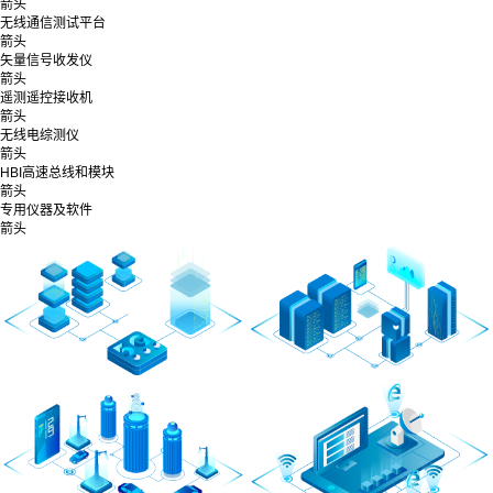
箭头
无线通信测试平台
箭头
矢量信号收发仪
箭头
遥测遥控接收机
箭头
无线电综测仪
箭头
HBI高速总线和模块
箭头
专用仪器及软件
箭头