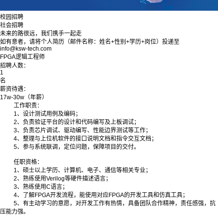
校园招聘
社会招聘
未来的路很远，我们携手一起走
如有意者，请将个人简历（邮件名称：姓名+性别+学历+岗位）投递至
info@ksw-tech.com
FPGA逻辑工程师
招聘人数：
1
名
薪资待遇：
17w-30w（年薪）
工作职责：
1、设计测试用例及编码；
2、负责验证平台的设计和代码编写及上板调试；
3、负责芯片调试、驱动编写、性能边界测试等工作；
4、整理与上位机软件的接口说明文档和指令交互文档；
5、参与系统联调，定位问题，保障项目的交付。
任职资格：
1、硕士以上学历、计算机、电子、通信等相关专业；
2、熟练使用Verilog等硬件描述语言；
3、熟练使用C语言；
4、了解FPGA开发流程，能使用对应FPGA的开发工具和仿真工具；
5、有主动学习的意愿，对开发工作有热情，具备团队合作精神，责任感强，抗
压能力强。