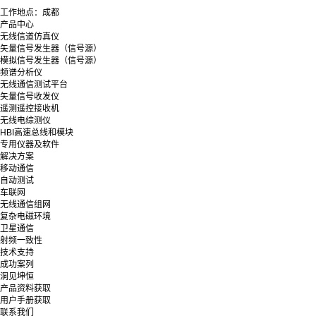
工作地点：成都
产品中心
无线信道仿真仪
矢量信号发生器（信号源）
模拟信号发生器（信号源）
频谱分析仪
无线通信测试平台
矢量信号收发仪
遥测遥控接收机
无线电综测仪
HBI高速总线和模块
专用仪器及软件
解决方案
移动通信
自动测试
车联网
无线通信组网
复杂电磁环境
卫星通信
射频一致性
技术支持
成功案列
洞见坤恒
产品资料获取
用户手册获取
联系我们