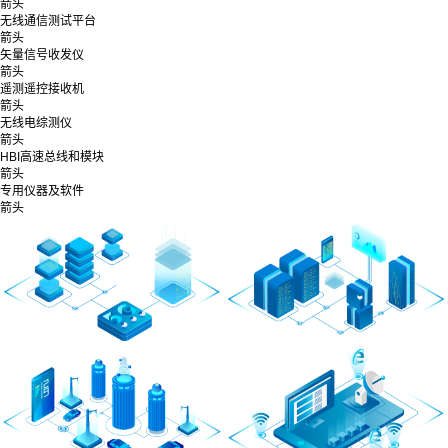
箭头
无线通信测试平台
箭头
矢量信号收发仪
箭头
遥测遥控接收机
箭头
无线电综测仪
箭头
HBI高速总线和模块
箭头
专用仪器及软件
箭头