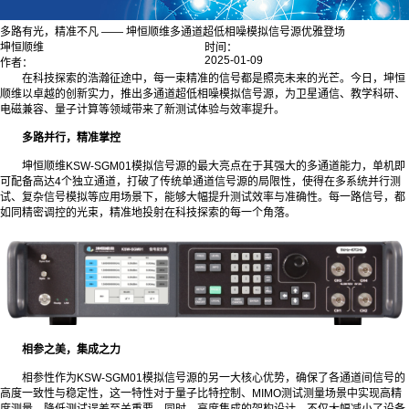
多路有光，精准不凡 —— 坤恒顺维多通道超低相噪模拟信号源优雅登场
坤恒顺维
时间：
2025-01-09
作者：
在科技探索的浩瀚征途中，每一束精准的信号都是照亮未来的光芒。今日，坤恒
顺维以卓越的创新实力，推出多通道超低相噪模拟信号源，为卫星通信、教学科研、
电磁兼容、量子计算等领域带来了新测试体验与效率提升。
多路并行，精准掌控
坤恒顺维KSW-SGM01模拟信号源的最大亮点在于其强大的多通道能力，单机即
可配备高达4个独立通道，打破了传统单通道信号源的局限性，使得在多系统并行测
试、复杂信号模拟等应用场景下，能够大幅提升测试效率与准确性。每一路信号，都
如同精密调控的光束，精准地投射在科技探索的每一个角落。
相参之美，集成之力
相参性作为KSW-SGM01模拟信号源的另一大核心优势，确保了各通道间信号的
高度一致性与稳定性，这一特性对于量子比特控制、MIMO测试测量场景中实现高精
度测量，降低测试误差至关重要。同时，高度集成的架构设计，不仅大幅减小了设备