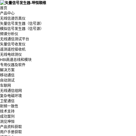
首页
产品中心
无线信道仿真仪
矢量信号发生器（信号源）
模拟信号发生器（信号源）
频谱分析仪
无线通信测试平台
矢量信号收发仪
遥测遥控接收机
无线电综测仪
HBI高速总线和模块
专用仪器及软件
解决方案
移动通信
自动测试
车联网
无线通信组网
复杂电磁环境
卫星通信
射频一致性
技术支持
成功案列
洞见坤恒
产品资料获取
用户手册获取